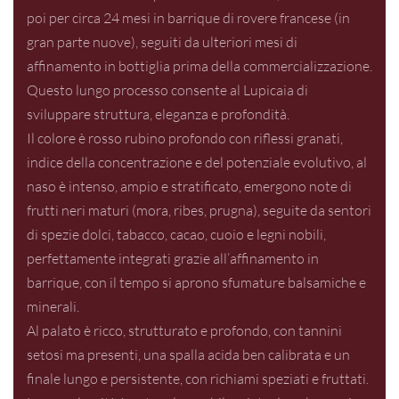
poi per circa 24 mesi in barrique di rovere francese (in
gran parte nuove), seguiti da ulteriori mesi di
affinamento in bottiglia prima della commercializzazione.
Questo lungo processo consente al Lupicaia di
sviluppare struttura, eleganza e profondità.
Il colore è rosso rubino profondo con riflessi granati,
indice della concentrazione e del potenziale evolutivo, al
naso è intenso, ampio e stratificato, emergono note di
frutti neri maturi (mora, ribes, prugna), seguite da sentori
di spezie dolci, tabacco, cacao, cuoio e legni nobili,
perfettamente integrati grazie all’affinamento in
barrique, con il tempo si aprono sfumature balsamiche e
minerali.
Al palato è ricco, strutturato e profondo, con tannini
setosi ma presenti, una spalla acida ben calibrata e un
finale lungo e persistente, con richiami speziati e fruttati.