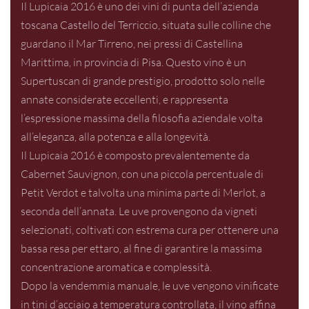
Il Lupicaia 2016 è uno dei vini di punta dell’azienda
toscana Castello del Terriccio, situata sulle colline che
guardano il Mar Tirreno, nei pressi di Castellina
Marittima, in provincia di Pisa. Questo vino è un
Supertuscan di grande prestigio, prodotto solo nelle
annate considerate eccellenti, e rappresenta
l’espressione massima della filosofia aziendale volta
all’eleganza, alla potenza e alla longevità.
Il Lupicaia 2016 è composto prevalentemente da
Cabernet Sauvignon, con una piccola percentuale di
Petit Verdot e talvolta una minima parte di Merlot, a
seconda dell’annata. Le uve provengono da vigneti
selezionati, coltivati con estrema cura per ottenere una
bassa resa per ettaro, al fine di garantire la massima
concentrazione aromatica e complessità.
Dopo la vendemmia manuale, le uve vengono vinificate
in tini d’acciaio a temperatura controllata, il vino affina