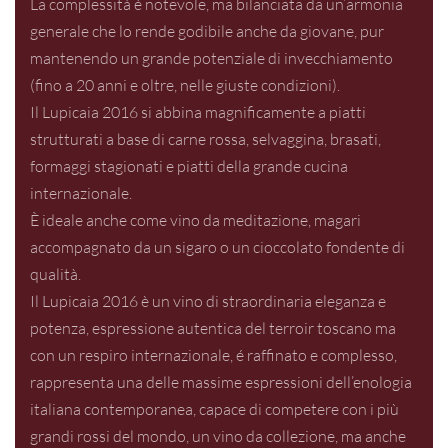
La complessità è notevole, ma bilanciata da un’armonia
generale che lo rende godibile anche da giovane, pur
mantenendo un grande potenziale di invecchiamento
(fino a 20 anni e oltre, nelle giuste condizioni).
Il Lupicaia 2016 si abbina magnificamente a piatti
strutturati a base di carne rossa, selvaggina, brasati,
formaggi stagionati e piatti della grande cucina
internazionale.
È ideale anche come vino da meditazione, magari
accompagnato da un sigaro o un cioccolato fondente di
qualità.
Il Lupicaia 2016 è un vino di straordinaria eleganza e
potenza, espressione autentica del terroir toscano ma
con un respiro internazionale, é raffinato e complesso,
rappresenta una delle massime espressioni dell’enologia
italiana contemporanea, capace di competere con i più
grandi rossi del mondo, un vino da collezione, ma anche