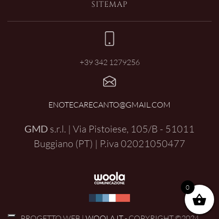
SITEMAP
+39 342 1279256
ENOTECARECANTO@GMAIL.COM
GMD
s.r.l. | Via Pistoiese, 105/B - 51011
Buggiano (PT) | P.iva
02021050477
0
PROGETTO WEB |
WOOLA.IT
- COPYRIGHT ©2024