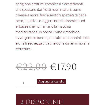
sprigiona profumi complessi e accattivanti
che spaziano dai frutti rossi maturi, come
ciliegia e mora, fino a sentori speziati di pepe
nero, liquirizia e leggere note balsamiche ed
erbacee che richiamano la macchia
mediterranea, in bocca il vino è morbido,
avvolgente e ben equilibrato, con tannini dolci
e una freschezza viva che dona dinamismo alla
struttura.
IL
IL
€
22,00
€
17,90
PREZZO
PREZ
Moreccio
Aggiungi al carrello
Casa
ORIGINALE
ATTU
di
Terra
ERA:
È:
2 DISPONIBILI