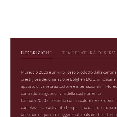
DESCRIZIONE
TEMPERATURA DI SERVI
Moreccio 2023 è un vino rosso prodotto dalla cantina a
prestigiosa denominazione Bolgheri DOC, in Toscana. 
apporto di varietà autoctone e internazionali, il Morecc
contraddistinguono i vini della costa tirrenica.
L’annata 2023 si presenta con un colore rosso rubino i
complessi e accattivanti che spaziano dai frutti rossi ma
pepe nero, liquirizia e leggere note balsamiche ed erb