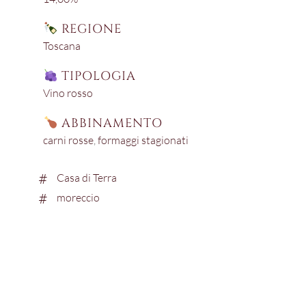
REGIONE
Toscana
TIPOLOGIA
Vino rosso
ABBINAMENTO
carni rosse
,
formaggi stagionati
Casa di Terra
moreccio
ZO
ALE