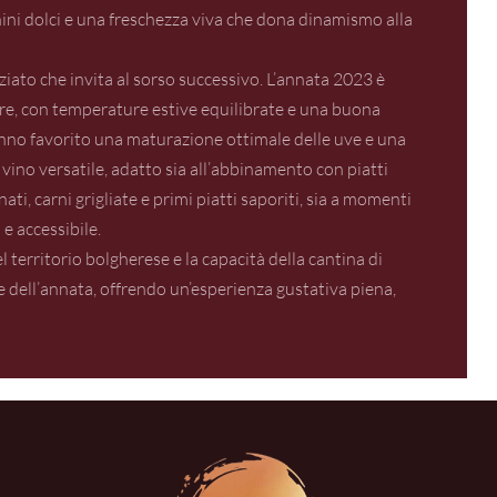
ini dolci e una freschezza viva che dona dinamismo alla
eziato che invita al sorso successivo. L’annata 2023 è
re, con temperature estive equilibrate e una buona
anno favorito una maturazione ottimale delle uve e una
vino versatile, adatto sia all’abbinamento con piatti
ti, carni grigliate e primi piatti saporiti, sia a momenti
 e accessibile.
 territorio bolgherese e la capacità della cantina di
he dell’annata, offrendo un’esperienza gustativa piena,