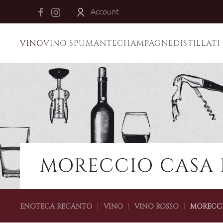
Account
Skip to main content
VINO
VINO SPUMANTE
CHAMPAGNE
DISTILLATI
MORECCIO CASA D
ENOTECA RECANTO
VINO
VINO ROSSO
MORECCI