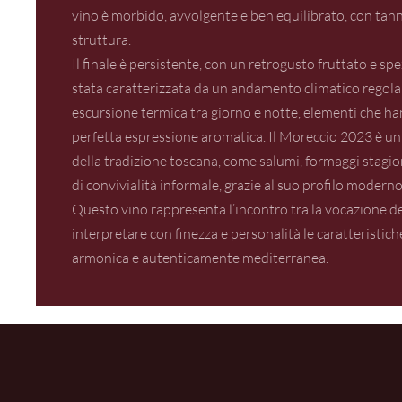
vino è morbido, avvolgente e ben equilibrato, con tann
struttura.
Il finale è persistente, con un retrogusto fruttato e sp
stata caratterizzata da un andamento climatico regola
escursione termica tra giorno e notte, elementi che h
perfetta espressione aromatica. Il Moreccio 2023 è un 
della tradizione toscana, come salumi, formaggi stagiona
di convivialità informale, grazie al suo profilo moderno
Questo vino rappresenta l’incontro tra la vocazione del
interpretare con finezza e personalità le caratteristic
armonica e autenticamente mediterranea.