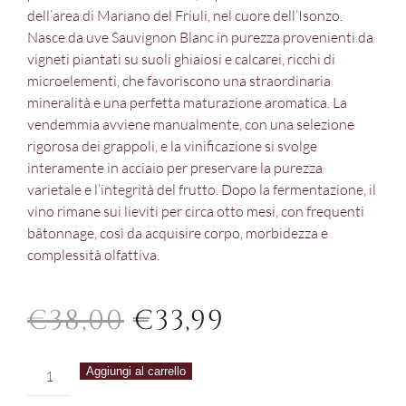
dell’area di Mariano del Friuli, nel cuore dell’Isonzo.
Nasce da uve Sauvignon Blanc in purezza provenienti da
vigneti piantati su suoli ghiaiosi e calcarei, ricchi di
microelementi, che favoriscono una straordinaria
mineralità e una perfetta maturazione aromatica. La
vendemmia avviene manualmente, con una selezione
rigorosa dei grappoli, e la vinificazione si svolge
interamente in acciaio per preservare la purezza
varietale e l’integrità del frutto. Dopo la fermentazione, il
vino rimane sui lieviti per circa otto mesi, con frequenti
bâtonnage, così da acquisire corpo, morbidezza e
complessità olfattiva.
IL
IL
€
38,00
€
33,99
PREZZO
PREZZO
Vie
Aggiungi al carrello
ORIGINALE
ATTUALE
di