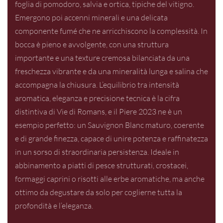
foglia di pomodoro, salvia e ortica, tipiche del vitigno.
Emergono poi accenni minerali e una delicata
componente fumé che ne arricchiscono la complessità. In
bocca è pieno e avvolgente, con una struttura
importante e una texture cremosa bilanciata da una
freschezza vibrante e da una mineralità lunga e salina che
accompagna la chiusura. L’equilibrio tra intensità
aromatica, eleganza e precisione tecnica è la cifra
distintiva di Vie di Romans, e il Piere 2023 ne è un
esempio perfetto: un Sauvignon Blanc maturo, coerente
e di grande finezza, capace di unire potenza e raffinatezza
in un sorso di straordinaria persistenza. Ideale in
abbinamento a piatti di pesce strutturati, crostacei,
formaggi caprini o risotti alle erbe aromatiche, ma anche
ottimo da degustare da solo per coglierne tutta la
profondità e l’eleganza.