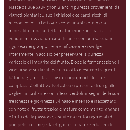
Nasce da uve Sauvignon Blanc in purezza provenienti da
vigneti piantati su suoli ghiaiosi e calcarei, ricchi di
microelementi, che favoriscono una straordinaria
mineralità e una perfetta maturazione aromatica. La
vendemmia avviene manualmente, con una selezione
rigorosa dei grappoli, e la vinificazione si svolge
interamente in acciaio per preservare la purezza
varietale e l’integrità del frutto. Dopo la fermentazione, il
vino rimane sui lieviti per circa otto mesi, con frequenti
bâtonnage, così da acquisire corpo, morbidezza e
complessità olfattiva. Nel calice si presenta di un giallo
paglierino brillante con riflessi verdolini, segno della sua
freschezza e giovinezza. Al naso è intenso e sfaccettato,
con note di frutta tropicale matura come mango, ananas
e frutto della passione, seguite da sentori agrumati di
pompelmo e lime, e da eleganti sfumature erbacee di