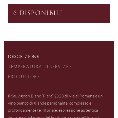
Romans
ERA:
È:
Piere
6 DISPONIBILI
€38,00.
€33,99.
Sauvignon
Blanc
quantità
DESCRIZIONE
TEMPERATURA DI SERVIZIO
PRODUTTORE
Il Sauvignon Blanc “Piere” 2023 di Vie di Romans è un
vino bianco di grande personalità, complesso e
profondamente territoriale, espressione autentica
dell’area di Mariano del Friuli, nel cuore dell’Isonzo.