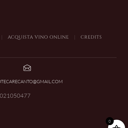
ACQUISTA VINO ONLINE
CREDITS
OTECARECANTO@GMAIL.COM
021050477
0