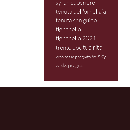
syrah superiore
tenuta dell'ornellaia
tenuta san guido
tignanello
tignanello 2021
tua rita
trento doc
wisky
vino rosso pregiato
wisky pregiati