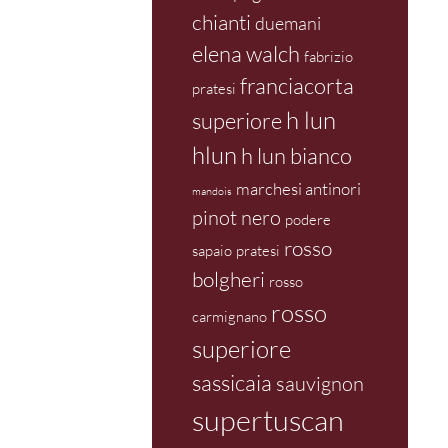
chianti
duemani
elena walch
fabrizio
franciacorta
pratesi
h lun
superiore
hlun
h lun bianco
marchesi antinori
mandois
pinot nero
podere
rosso
sapaio
pratesi
bolgheri
rosso
rosso
carmignano
superiore
sassicaia
sauvignon
supertuscan