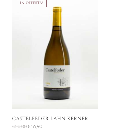
IN OFFERTA!
CASTELFEDER LAHN KERNER
Il
Il
€
20,00
€
16,90
prezzo
prezzo