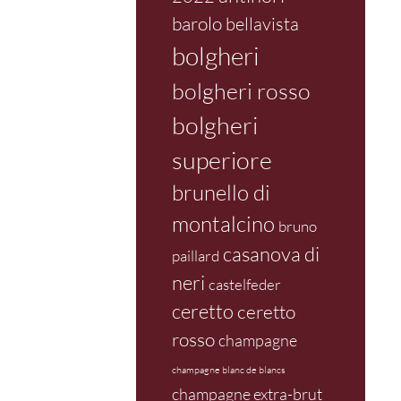
barolo
bellavista
bolgheri
bolgheri rosso
bolgheri
superiore
brunello di
montalcino
bruno
casanova di
paillard
neri
castelfeder
ceretto
ceretto
rosso
champagne
champagne blanc de blancs
champagne extra-brut