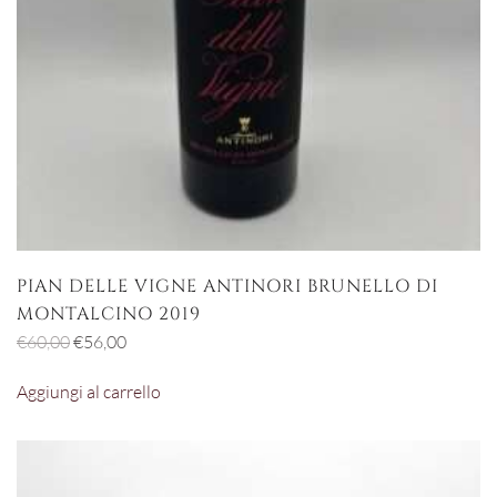
PIAN DELLE VIGNE ANTINORI BRUNELLO DI
MONTALCINO 2019
Il
Il
€
60,00
€
56,00
prezzo
prezzo
Aggiungi al carrello
originale
attuale
era:
è:
€60,00.
€56,00.