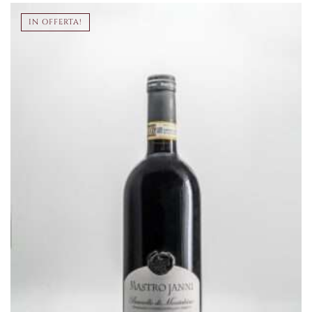
€130,00.
€119,00.
IN OFFERTA!