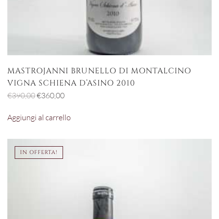
MASTROJANNI BRUNELLO DI MONTALCINO
VIGNA SCHIENA D’ASINO 2010
Il
Il
€
390,00
€
360,00
prezzo
prezzo
Aggiungi al carrello
originale
attuale
era:
è:
€390,00.
€360,00.
IN OFFERTA!