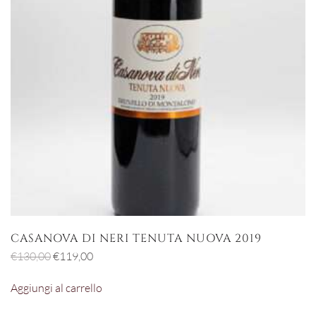
CASANOVA DI NERI TENUTA NUOVA 2019
Il
Il
€
130,00
€
119,00
prezzo
prezzo
Aggiungi al carrello
originale
attuale
era:
è: