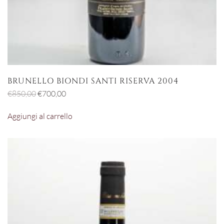
BRUNELLO BIONDI SANTI RISERVA 2004
Il
Il
€
850,00
€
700,00
prezzo
prezzo
Aggiungi al carrello
originale
attuale
era:
è:
€850,00.
€700,00.