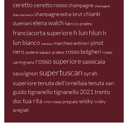
ceretto
ceretto rosso
champagne
champagne
chianti
champagne extra-brut
blanc de blancs
elena walch
duemani
fabrizio pratesi
h lun
hlun
franciacorta superiore
h
lun bianco
pinot
marchesi antinori
mandois
rosso bolgheri
nero
podere sapaio
pratesi
rosso
rosso superiore
sassicaia
carmignano
supertuscan
sauvignon
syrah
tenuta dell'ornellaia
superiore
tenuta san
tignanello
tignanello 2021
guido
trento
tua rita
doc
wisky
wisky
vino rosso pregiato
pregiati