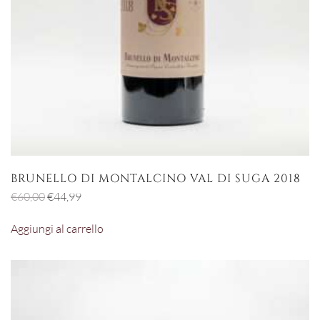
BRUNELLO DI MONTALCINO VAL DI SUGA 2018
Il
Il
€
60,00
€
44,99
prezzo
prezzo
Aggiungi al carrello
originale
attuale
era:
è:
€60,00.
€44,99.