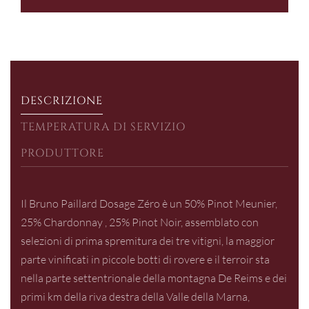
ERA:
È:
€83,00.
€75,00.
DESCRIZIONE
TEMPERATURA DI SERVIZIO
PRODUTTORE
Il Bruno Paillard Dosage Zéro è un 50% Pinot Meunier,
25% Chardonnay , 25% Pinot Noir, assemblato con
selezioni di prima spremitura dei tre vitigni, la maggior
parte vinificati in piccole botti di rovere e il terroir sta
nella parte settentrionale della montagna De Reims e dei
primi km della riva destra della Valle della Marna,