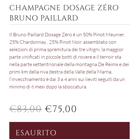
CHAMPAGNE DOSAGE ZÉRO
BRUNO PAILLARD
Il Bruno Paillard Dosage Zéro è un 50% Pinot Meunier,
25% Chardonnay , 25% Pinot Noir, assemblato con
selezioni di prima spremitura dei tre vitigni, la maggior
parte vinificati in piccole botti di rovere e il terroir sta
nella parte settentrionale della montagna De Reims e dei
primi km della riva destra della Valle della Marna,
l’invecchiamento è dai 3 a 4 anni sui lieviti seguiti da un
minimo di 6 mesi dopo la sboccatura.
IL
IL
€
83,00
€
75,00
PREZZO
PREZZO
ESAURITO
ORIGINALE
ATTUALE