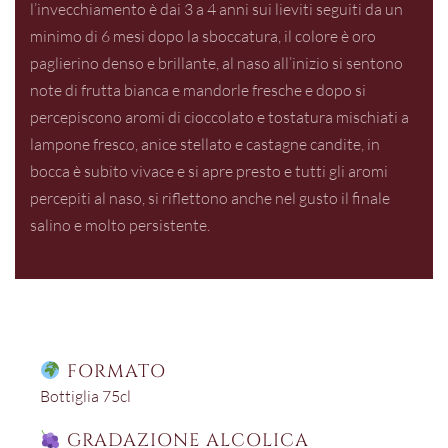
l’invecchiamento è dai 3 a 4 anni sui lieviti seguiti da un
minimo di 6 mesi dopo la sboccatura, il colore è oro
paglierino denso e brillante, al naso all’inizio si sentono
note di frutta bianca e mandorle fresche e dopo si
percepiscono aromi di cioccolato e tostatura mischiati a
lampone fresco, anice stellato e castagne candite, in
bocca è subito vivace e si apre presto e tutti gli aromi
percepiti al naso, si riflettono anche nel gusto il finale
salino e molto persistente.
FORMATO
Bottiglia 75cl
GRADAZIONE ALCOLICA