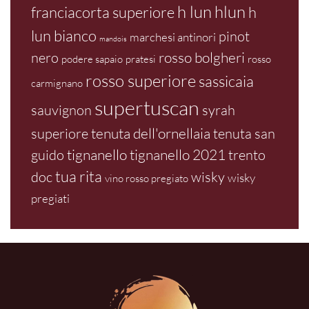
h lun
hlun
franciacorta superiore
h
lun bianco
pinot
marchesi antinori
mandois
rosso bolgheri
nero
podere sapaio
pratesi
rosso
rosso superiore
sassicaia
carmignano
supertuscan
sauvignon
syrah
tenuta dell'ornellaia
superiore
tenuta san
tignanello
tignanello 2021
guido
trento
tua rita
doc
wisky
wisky
vino rosso pregiato
pregiati