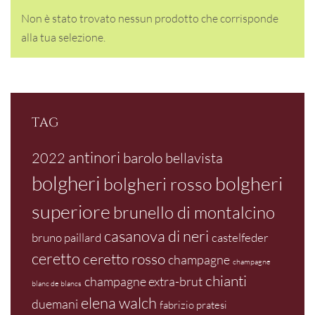
Non è stato trovato nessun prodotto che corrisponde
alla tua selezione.
TAG
antinori
barolo
2022
bellavista
bolgheri
bolgheri
bolgheri rosso
superiore
brunello di montalcino
casanova di neri
bruno paillard
castelfeder
ceretto
ceretto rosso
champagne
champagne
chianti
champagne extra-brut
blanc de blancs
elena walch
duemani
fabrizio pratesi