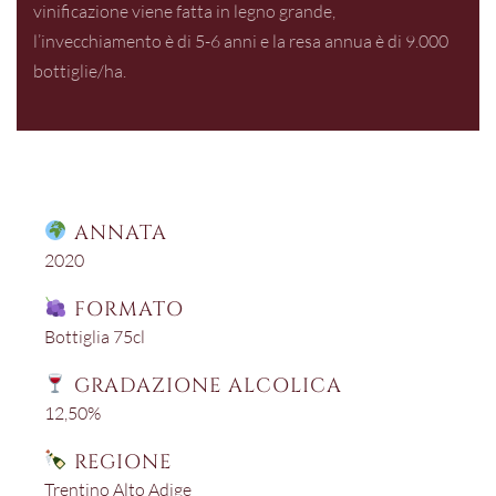
vinificazione viene fatta in legno grande,
l’invecchiamento è di 5-6 anni e la resa annua è di 9.000
bottiglie/ha.
ANNATA
2020
FORMATO
Bottiglia 75cl
GRADAZIONE ALCOLICA
12,50%
REGIONE
Trentino Alto Adige