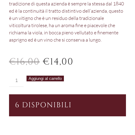
tradizione di questa azienda è sempre la stessa dal 1840
ed è la continuità il tratto distintivo dell’azienda, questo
è un vitigno che è un residuo della tradizionale
viticoltura tirolese, ha un aroma fine e piacevole che
richiama la viola, in bocca pieno vellutato e finemente
asprigno ed è un vino che si conserva a lungo.
IL
IL
€
16,00
€
14,00
PREZZO
PREZZO
H.
Aggiungi al carrello
ORIGINALE
ATTUALE
LUN
Lagrein
ERA:
È:
quantità
6 DISPONIBILI
€16,00.
€14,00.