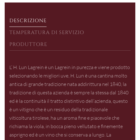
DESCRIZIONE
TEMPERATURA DI SERVIZIO
PRODUTTORE
L’ H. Lun Lagrein è un Lagrein in purezza e viene prodotto
selezionando le migliori uve, H. Lun è una cantina molto
antica di grande tradizione nata addirittura nel 1840, la
tradizione di questa azienda è sempre la stessa dal 1840
ed è la continuità il tratto distintivo dell’azienda, questo
è un vitigno che è un residuo della tradizionale
viticoltura tirolese, ha un aroma fine e piacevole che
richiama la viola, in bocca pieno vellutato e finemente
asprigno ed è un vino che si conserva a lungo. La