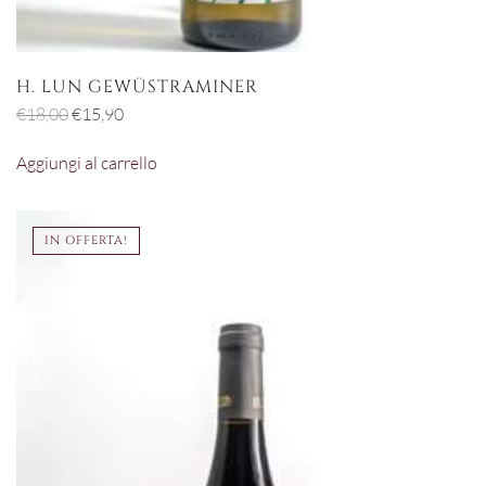
H. LUN GEWÜSTRAMINER
Il
Il
€
18,00
€
15,90
prezzo
prezzo
Aggiungi al carrello
originale
attuale
era:
è:
€18,00.
€15,90.
IN OFFERTA!