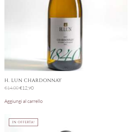
H. LUN CHARDONNAY
Il
Il
€
14,00
€
12,90
prezzo
prezzo
Aggiungi al carrello
originale
attuale
era:
è:
€14,00.
€12,90.
IN OFFERTA!