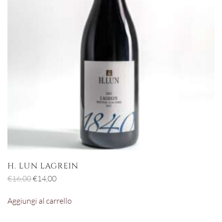
H. LUN LAGREIN
Il
Il
€
16,00
€
14,00
prezzo
prezzo
Aggiungi al carrello
originale
attuale
era:
è: