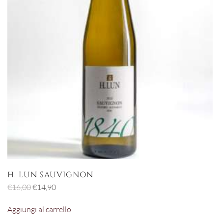
H. LUN SAUVIGNON
Il
Il
€
16,00
€
14,90
prezzo
prezzo
Aggiungi al carrello
originale
attuale