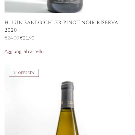
H. LUN SANDBICHLER PINOT NOIR RISERVA
2020
Il
Il
€
24,00
€
21,90
prezzo
prezzo
Aggiungi al carrello
originale
attuale
era:
è:
€24,00.
€21,90.
IN OFFERTA!