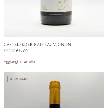
CASTELFEDER RAIF SAUVIGNON
Il
Il
€
22,00
€
19,00
prezzo
prezzo
Aggiungi al carrello
originale
attuale
era:
è:
€22,00.
€19,00.
IN OFFERTA!