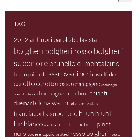
Prezzo
Prezzo
Min
Max
TAG
antinori
barolo
2022
bellavista
bolgheri
bolgheri
bolgheri rosso
superiore
brunello di montalcino
casanova di neri
bruno paillard
castelfeder
ceretto
ceretto rosso
champagne
champagne
chianti
champagne extra-brut
blanc de blancs
elena walch
duemani
fabrizio pratesi
h lun
hlun
franciacorta superiore
h
lun bianco
pinot
marchesi antinori
mandois
rosso bolgheri
nero
podere sapaio
pratesi
rosso