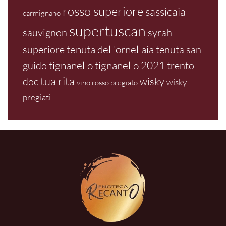
rosso superiore
sassicaia
carmignano
supertuscan
sauvignon
syrah
tenuta dell'ornellaia
superiore
tenuta san
tignanello
tignanello 2021
guido
trento
tua rita
doc
wisky
wisky
vino rosso pregiato
pregiati