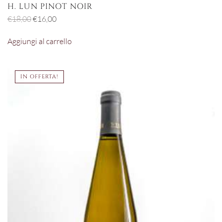
H. LUN PINOT NOIR
Il
Il
€
18,00
€
16,00
prezzo
prezzo
Aggiungi al carrello
originale
attuale
era:
è:
€18,00.
€16,00.
IN OFFERTA!