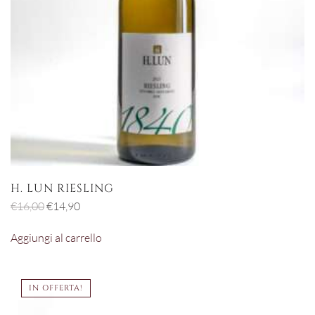
H. LUN RIESLING
Il
Il
€
16,00
€
14,90
prezzo
prezzo
Aggiungi al carrello
originale
attuale
era:
è:
€16,00.
€14,90.
IN OFFERTA!