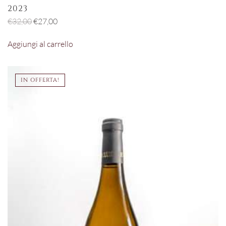
2023
Il
Il
€
32,00
€
27,00
prezzo
prezzo
Aggiungi al carrello
originale
attuale
era:
è:
€32,00.
€27,00.
IN OFFERTA!