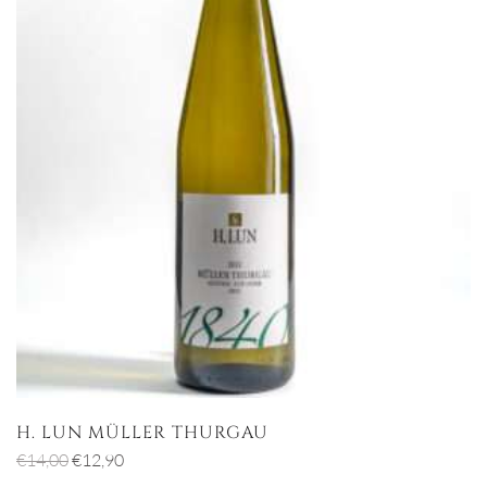
H. LUN MÜLLER THURGAU
Il
Il
€
14,00
€
12,90
prezzo
prezzo