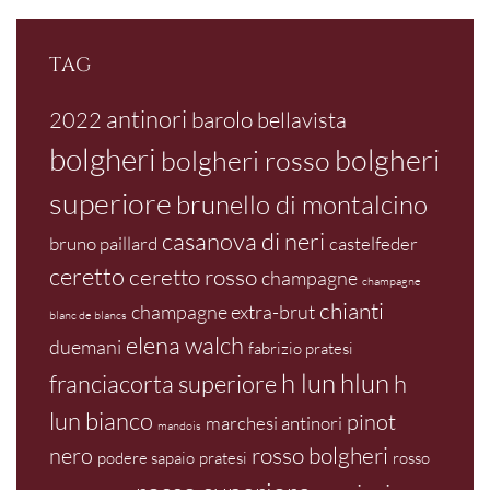
TAG
antinori
barolo
2022
bellavista
bolgheri
bolgheri
bolgheri rosso
superiore
brunello di montalcino
casanova di neri
bruno paillard
castelfeder
ceretto
ceretto rosso
champagne
champagne
chianti
champagne extra-brut
blanc de blancs
elena walch
duemani
fabrizio pratesi
h lun
hlun
franciacorta superiore
h
lun bianco
pinot
marchesi antinori
mandois
rosso bolgheri
nero
podere sapaio
pratesi
rosso