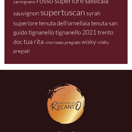
rosso superiore
sassicaia
carmignano
supertuscan
sauvignon
syrah
tenuta dell'ornellaia
superiore
tenuta san
tignanello
tignanello 2021
guido
trento
tua rita
doc
wisky
wisky
vino rosso pregiato
pregiati