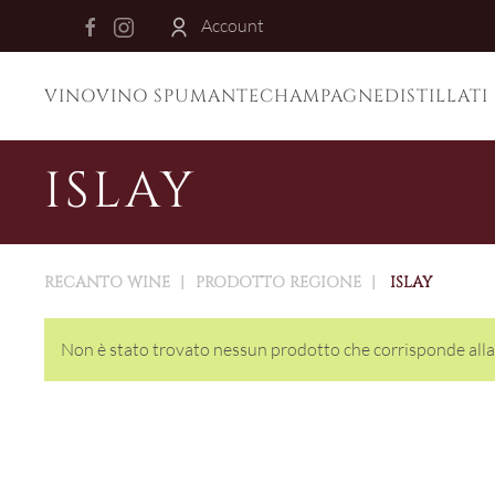
Account
Skip to main content
VINO
VINO SPUMANTE
CHAMPAGNE
DISTILLATI
ISLAY
RECANTO WINE
PRODOTTO REGIONE
ISLAY
Non è stato trovato nessun prodotto che corrisponde alla 