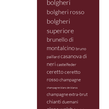
bolgheri
bolgheri rosso
bolgheri
superiore
brunello di
montalcino
bruno
casanova di
paillard
neri
castelfeder
ceretto
ceretto
rosso
champagne
champagne blanc de blancs
champagne extra-brut
chianti
duemani