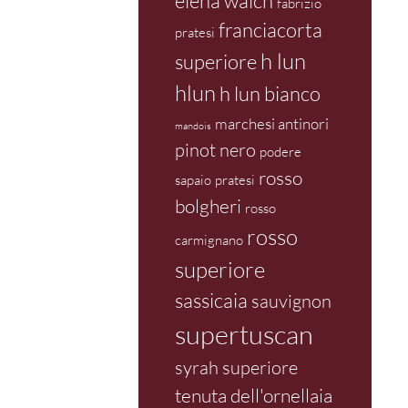
elena walch
fabrizio
franciacorta
pratesi
h lun
superiore
hlun
h lun bianco
marchesi antinori
mandois
pinot nero
podere
rosso
sapaio
pratesi
bolgheri
rosso
rosso
carmignano
superiore
sassicaia
sauvignon
supertuscan
syrah superiore
tenuta dell'ornellaia