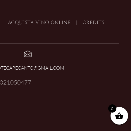
ACQUISTA VINO ONLINE
CREDITS
OTECARECANTO@GMAIL.COM
021050477
0