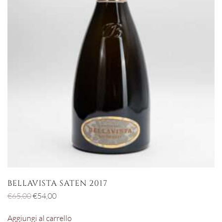
BELLAVISTA SATEN 2017
Il
Il
€
65,00
€
54,00
prezzo
prezzo
Aggiungi al carrello
originale
attuale