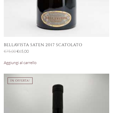
BELLAVISTA SATEN 2017 SCATOLATO
Il
Il
€
75,00
€
65,00
prezzo
prezzo
Aggiungi al carrello
originale
attuale
era:
è:
€75,00.
€65,00.
IN OFFERTA!