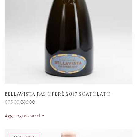
BELLAVISTA PAS OPERÈ 2017 SCATOLATO
Il
Il
€
75,00
€
66,00
prezzo
prezzo
Aggiungi al carrello
originale
attuale
era:
è:
€75,00.
€66,00.