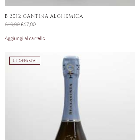
B 2012 CANTINA ALCHEMICA
Il
Il
€
90,00
€
67,00
prezzo
prezzo
Aggiungi al carrello
originale
attuale
era:
è:
€90,00.
€67,00.
IN OFFERTA!