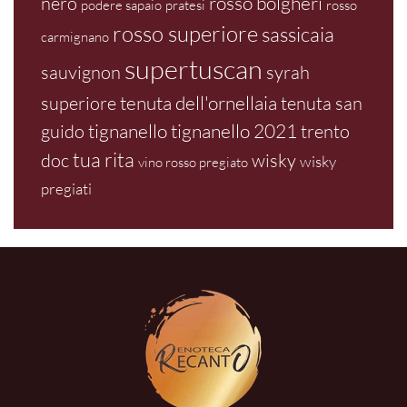
rosso bolgheri
nero
podere sapaio
pratesi
rosso
rosso superiore
sassicaia
carmignano
supertuscan
sauvignon
syrah
tenuta dell'ornellaia
superiore
tenuta san
tignanello
tignanello 2021
guido
trento
tua rita
doc
wisky
wisky
vino rosso pregiato
pregiati