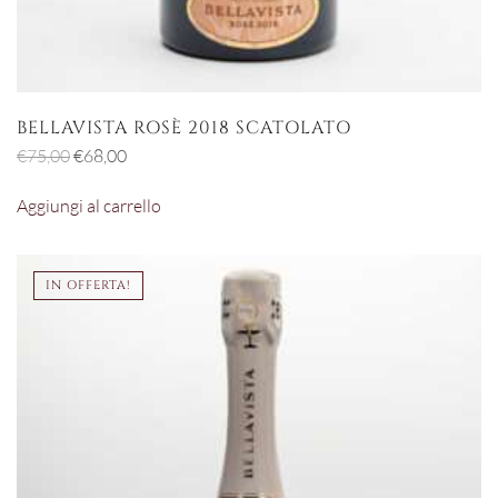
BELLAVISTA ROSÈ 2018 SCATOLATO
Il
Il
€
75,00
€
68,00
prezzo
prezzo
Aggiungi al carrello
originale
attuale
era:
è:
€75,00.
€68,00.
IN OFFERTA!