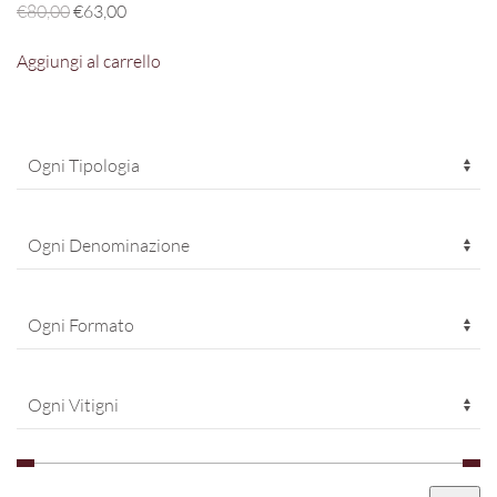
Il
Il
€
80,00
€
63,00
prezzo
prezzo
Aggiungi al carrello
originale
attuale
era:
è:
€80,00.
€63,00.