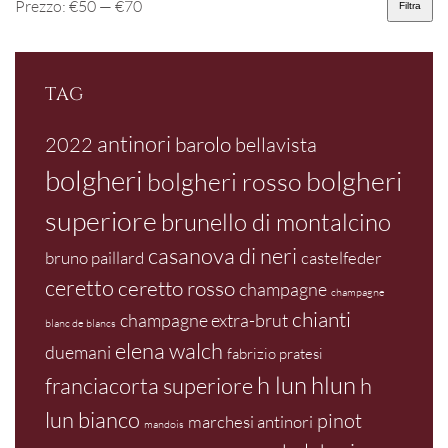
Prezzo:
€50
—
€70
Filtra
Prezzo
Prezzo
Min
Max
TAG
antinori
barolo
2022
bellavista
bolgheri
bolgheri
bolgheri rosso
superiore
brunello di montalcino
casanova di neri
bruno paillard
castelfeder
ceretto
ceretto rosso
champagne
champagne
chianti
champagne extra-brut
blanc de blancs
elena walch
duemani
fabrizio pratesi
h lun
hlun
franciacorta superiore
h
lun bianco
pinot
marchesi antinori
mandois