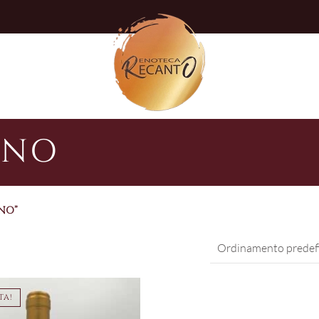
INO
NO”
TA!