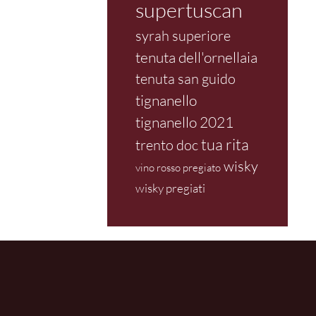
supertuscan
syrah superiore
tenuta dell'ornellaia
tenuta san guido
tignanello
tignanello 2021
tua rita
trento doc
wisky
vino rosso pregiato
wisky pregiati