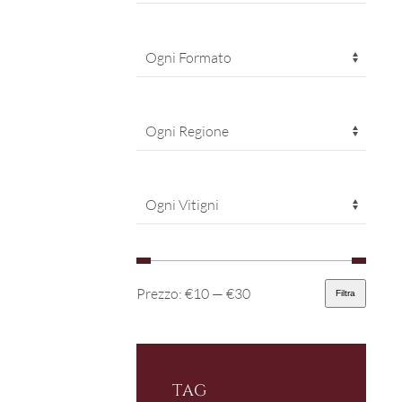
Prezzo:
€10
—
€30
Filtra
Prezzo
Prezzo
Min
Max
TAG