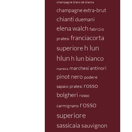
champagne blanc de blancs
champagne extra-brut
chianti
duemani
elena walch
fabrizio
franciacorta
pratesi
h lun
superiore
hlun
h lun bianco
marchesi antinori
mandois
pinot nero
podere
rosso
sapaio
pratesi
bolgheri
rosso
rosso
carmignano
superiore
sassicaia
sauvignon