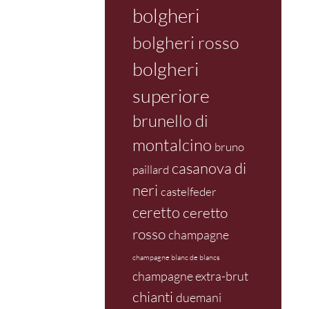
bolgheri
bolgheri rosso
bolgheri
superiore
brunello di
montalcino
bruno
casanova di
paillard
neri
castelfeder
ceretto
ceretto
rosso
champagne
champagne blanc de blancs
champagne extra-brut
chianti
duemani