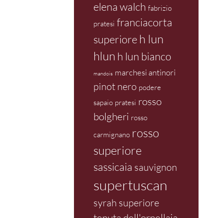
elena walch
fabrizio
franciacorta
pratesi
h lun
superiore
hlun
h lun bianco
marchesi antinori
mandois
pinot nero
podere
rosso
sapaio
pratesi
bolgheri
rosso
rosso
carmignano
superiore
sassicaia
sauvignon
supertuscan
syrah superiore
tenuta dell'ornellaia