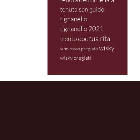
tenuta san guido
tignanello
tignanello 2021
tua rita
trento doc
wisky
vino rosso pregiato
wisky pregiati