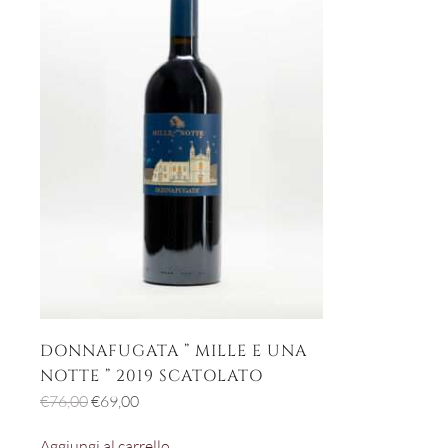
DONNAFUGATA ” MILLE E UNA
NOTTE ” 2019 SCATOLATO
Il
Il
€
76,00
€
69,00
prezzo
prezzo
Aggiungi al carrello
originale
attuale