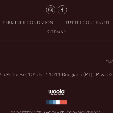
TERMINI E CONDIZIONI
TUTTI I CONTENUTI
SITEMAP
EN
| Via Pistoiese, 105/B - 51011 Buggiano (PT) | P.iva
02
PROGETTO WEB |
WOOLA.IT
- COPYRIGHT ©2024