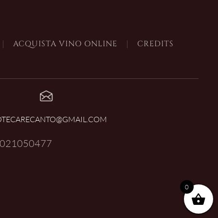
ACQUISTA VINO ONLINE
CREDITS
OTECARECANTO@GMAIL.COM
021050477
0