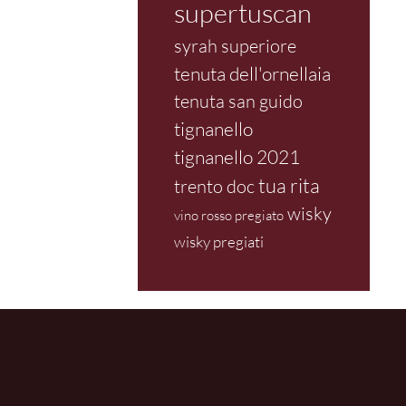
supertuscan
syrah superiore
tenuta dell'ornellaia
tenuta san guido
tignanello
tignanello 2021
tua rita
trento doc
wisky
vino rosso pregiato
wisky pregiati