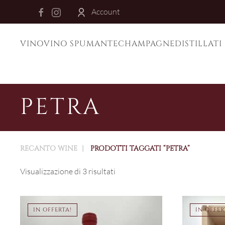
Account
Skip to main content
VINO
VINO SPUMANTE
CHAMPAGNE
DISTILLATI
PETRA
RECANTO WINE
PRODOTTI TAGGATI “PETRA”
Visualizzazione di 3 risultati
IN OFFERTA!
IN OFFER