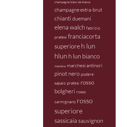
champagne blanc de blancs
champagne extra-brut
chianti
duemani
elena walch
fabrizio
franciacorta
pratesi
h lun
superiore
hlun
h lun bianco
marchesi antinori
mandois
pinot nero
podere
rosso
sapaio
pratesi
bolgheri
rosso
rosso
carmignano
superiore
sassicaia
sauvignon