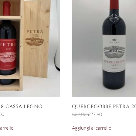
18 CASSA LEGNO
QUERCEGOBBE PETRA 2
Il
Il
Il
00
€
32,00
€
27,90
zo
prezzo
prezzo
prezzo
arrello
Aggiungi al carrello
nale
attuale
originale
attuale
è:
era:
è: