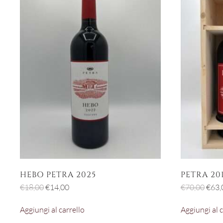
HEBO PETRA 2025
PETRA 20
Il
Il
Il
€
18,00
€
14,00
€
70,00
€
63,
prezzo
prezzo
prez
Aggiungi al carrello
Aggiungi al c
originale
attuale
origi
era:
è:
era: