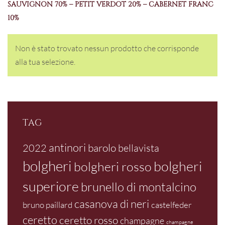
SAUVIGNON 70% – PETIT VERDOT 20% – CABERNET FRANC
10%
Non è stato trovato nessun prodotto che corrisponde
alla tua selezione.
TAG
antinori
barolo
2022
bellavista
bolgheri
bolgheri
bolgheri rosso
superiore
brunello di montalcino
casanova di neri
bruno paillard
castelfeder
ceretto
ceretto rosso
champagne
champagne