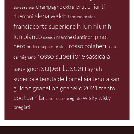
chianti
champagne extra-brut
blanc de blancs
elena walch
duemani
fabrizio pratesi
h lun
hlun
franciacorta superiore
h
lun bianco
pinot
marchesi antinori
mandois
rosso bolgheri
nero
podere sapaio
pratesi
rosso
rosso superiore
sassicaia
carmignano
supertuscan
sauvignon
syrah
tenuta dell'ornellaia
superiore
tenuta san
tignanello
tignanello 2021
guido
trento
tua rita
doc
wisky
wisky
vino rosso pregiato
pregiati