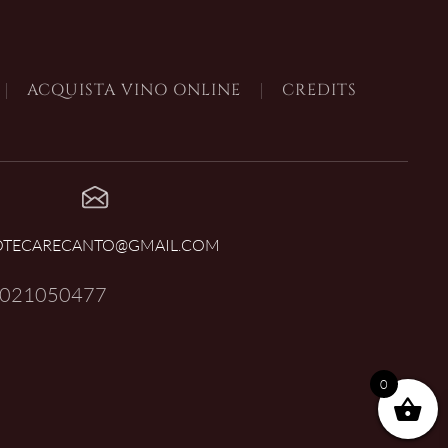
ACQUISTA VINO ONLINE
CREDITS
OTECARECANTO@GMAIL.COM
021050477
0