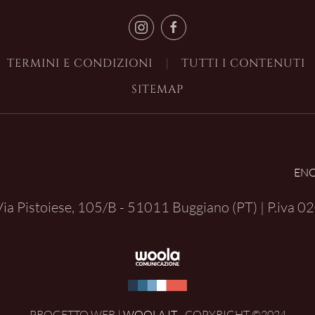
TERMINI E CONDIZIONI
TUTTI I CONTENUTI
SITEMAP
EN
| Via Pistoiese, 105/B - 51011 Buggiano (PT) | P.iva
02
PROGETTO WEB |
WOOLA.IT
- COPYRIGHT ©2024