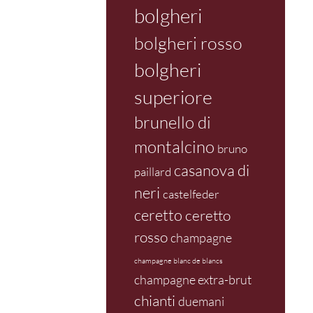
bolgheri
bolgheri rosso
bolgheri
superiore
brunello di
montalcino
bruno
casanova di
paillard
neri
castelfeder
ceretto
ceretto
rosso
champagne
champagne blanc de blancs
champagne extra-brut
chianti
duemani