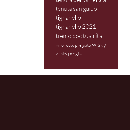
tenuta san guido
tignanello
tignanello 2021
tua rita
trento doc
wisky
vino rosso pregiato
wisky pregiati