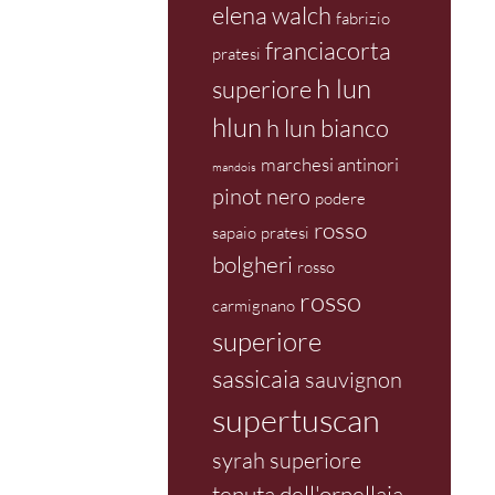
elena walch
fabrizio
franciacorta
pratesi
h lun
superiore
hlun
h lun bianco
marchesi antinori
mandois
pinot nero
podere
rosso
sapaio
pratesi
bolgheri
rosso
rosso
carmignano
superiore
sassicaia
sauvignon
supertuscan
syrah superiore
tenuta dell'ornellaia