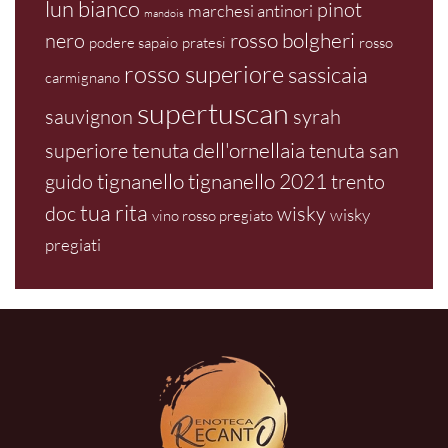
lun bianco
pinot
marchesi antinori
mandois
rosso bolgheri
nero
podere sapaio
pratesi
rosso
rosso superiore
sassicaia
carmignano
supertuscan
sauvignon
syrah
tenuta dell'ornellaia
superiore
tenuta san
tignanello
tignanello 2021
guido
trento
tua rita
doc
wisky
wisky
vino rosso pregiato
pregiati