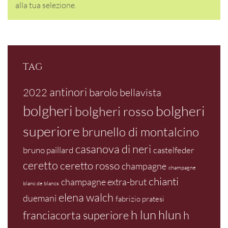
alla tua selezione.
TAG
antinori
barolo
2022
bellavista
bolgheri
bolgheri
bolgheri rosso
superiore
brunello di montalcino
casanova di neri
bruno paillard
castelfeder
ceretto
ceretto rosso
champagne
champagne
chianti
champagne extra-brut
blanc de blancs
elena walch
duemani
fabrizio pratesi
h lun
hlun
franciacorta superiore
h