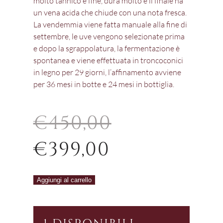
molto tannico e fine, dura molto e il finale ha
un vena acida che chiude con una nota fresca.
La vendemmia viene fatta manuale alla fine di
settembre, le uve vengono selezionate prima
e dopo la sgrappolatura, la fermentazione è
spontanea e viene effettuata in troncoconici
in legno per 29 giorni, l’affinamento avviene
per 36 mesi in botte e 24 mesi in bottiglia.
€
450,00
IL
IL
€
399,00
PREZZO
PREZZO
Brunello
Aggiungi al carrello
Casanova
ORIGINALE
ATTUALE
di
Neri