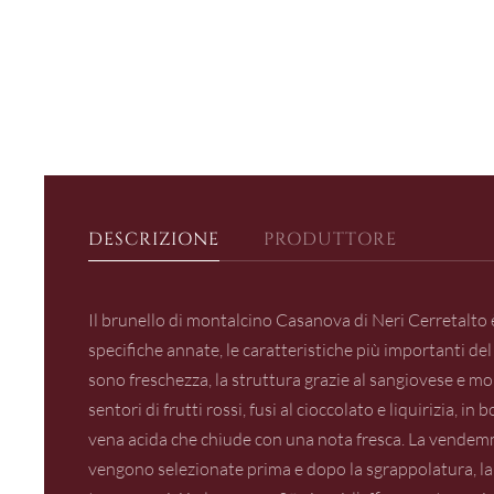
DESCRIZIONE
PRODUTTORE
Il brunello di montalcino Casanova di Neri Cerretalto
specifiche annate, le caratteristiche più importanti del
sono freschezza, la struttura grazie al sangiovese e mol
sentori di frutti rossi, fusi al cioccolato e liquirizia, i
vena acida che chiude con una nota fresca. La vendemmi
vengono selezionate prima e dopo la sgrappolatura, la