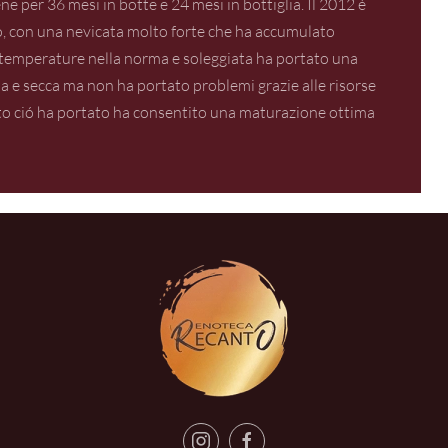
ne per 36 mesi in botte e 24 mesi in bottiglia. Il 2012 è
o, con una nevicata molto forte che ha accumulato
on temperature nella norma e soleggiata ha portato una
da e secca ma non ha portato problemi grazie alle risorse
utto ció ha portato ha consentito una maturazione ottima