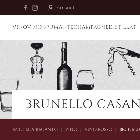
Account
Skip to main content
VINO
VINO SPUMANTE
CHAMPAGNE
DISTILLATI
BRUNELLO CASANO
ENOTECA RECANTO
VINO
VINO ROSSO
BRUNELL