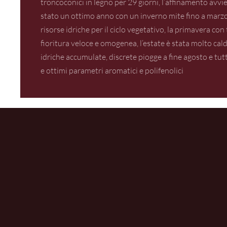
troncoconici in legno per 29 giorni, l’affinamento avvie
stato un ottimo anno con un inverno mite fino a marz
risorse idriche per il ciclo vegetativo, la primavera c
fioritura veloce e omogenea, l’estate è stata molto cal
idriche accumulate, discrete piogge a fine agosto e t
e ottimi parametri aromatici e polifenolici