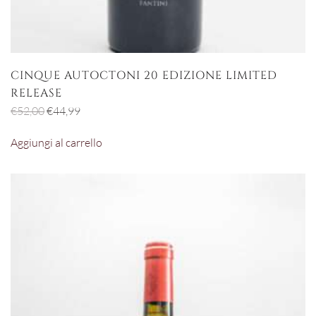
CINQUE AUTOCTONI 20 EDIZIONE LIMITED
RELEASE
Il
Il
€
52,00
€
44,99
prezzo
prezzo
Aggiungi al carrello
originale
attuale
era:
è:
€52,00.
€44,99.