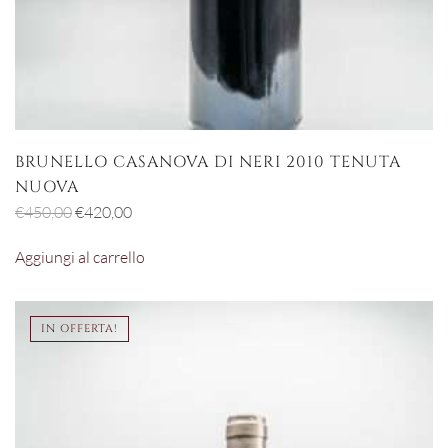
BRUNELLO CASANOVA DI NERI 2010 TENUTA
NUOVA
Il
Il
€
450,00
€
420,00
prezzo
prezzo
Aggiungi al carrello
originale
attuale
era:
è:
€450,00.
€420,00.
IN OFFERTA!