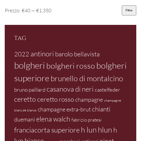
Prezzo:
€40
—
€1.350
Filtra
Prezzo
Prezzo
Min
Max
TAG
antinori
barolo
2022
bellavista
bolgheri
bolgheri
bolgheri rosso
superiore
brunello di montalcino
casanova di neri
bruno paillard
castelfeder
ceretto
ceretto rosso
champagne
champagne
chianti
champagne extra-brut
blanc de blancs
elena walch
duemani
fabrizio pratesi
h lun
hlun
franciacorta superiore
h
lun bianco
pinot