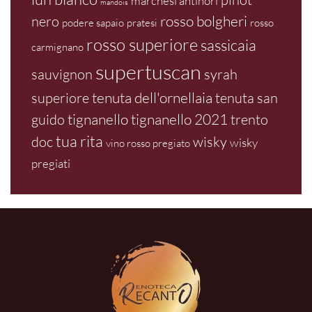
marchesi antinori
mandois
rosso bolgheri
nero
podere sapaio
pratesi
rosso
rosso superiore
sassicaia
carmignano
supertuscan
sauvignon
syrah
tenuta dell'ornellaia
superiore
tenuta san
tignanello
tignanello 2021
guido
trento
tua rita
doc
wisky
wisky
vino rosso pregiato
pregiati