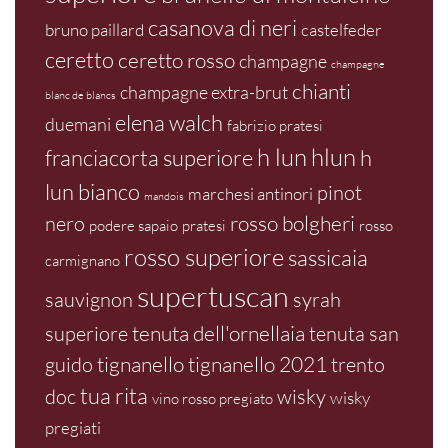
casanova di neri
bruno paillard
castelfeder
ceretto
ceretto rosso
champagne
champagne
chianti
champagne extra-brut
blanc de blancs
elena walch
duemani
fabrizio pratesi
h lun
hlun
franciacorta superiore
h
lun bianco
pinot
marchesi antinori
mandois
rosso bolgheri
nero
podere sapaio
pratesi
rosso
rosso superiore
sassicaia
carmignano
supertuscan
sauvignon
syrah
tenuta dell'ornellaia
superiore
tenuta san
tignanello
tignanello 2021
guido
trento
tua rita
doc
wisky
wisky
vino rosso pregiato
pregiati