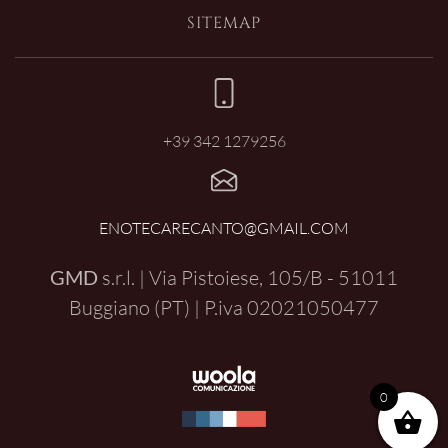
SITEMAP
+39 342 1279256
ENOTECARECANTO@GMAIL.COM
GMD
s.r.l. | Via Pistoiese, 105/B - 51011
Buggiano (PT) | P.iva
02021050477
0