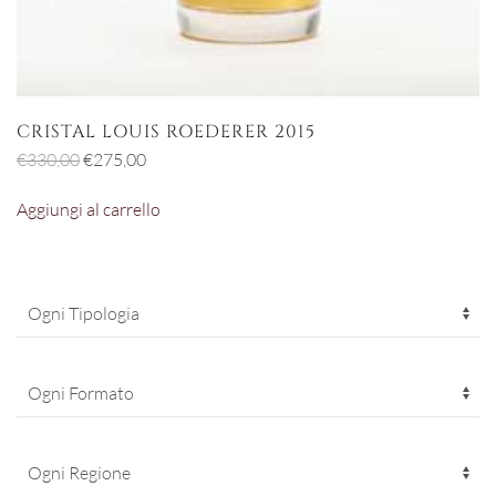
CRISTAL LOUIS ROEDERER 2015
Il
Il
€
330,00
€
275,00
prezzo
prezzo
Aggiungi al carrello
originale
attuale
era:
è:
€330,00.
€275,00.