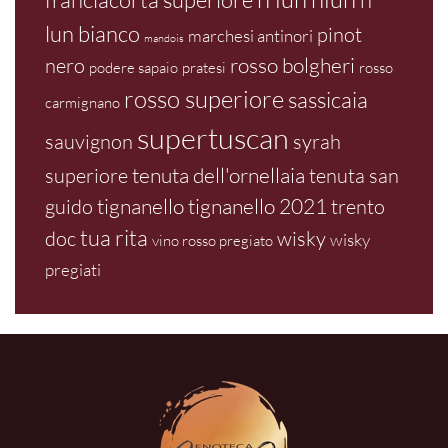
lun bianco
pinot
marchesi antinori
mandois
rosso bolgheri
nero
podere sapaio
pratesi
rosso
rosso superiore
sassicaia
carmignano
supertuscan
sauvignon
syrah
tenuta dell'ornellaia
superiore
tenuta san
tignanello
tignanello 2021
guido
trento
tua rita
doc
wisky
wisky
vino rosso pregiato
pregiati