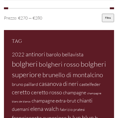
Prezzo:
€270
—
€280
Filtra
Prezzo
Prezzo
Min
Max
TAG
antinori
barolo
2022
bellavista
bolgheri
bolgheri
bolgheri rosso
superiore
brunello di montalcino
casanova di neri
bruno paillard
castelfeder
ceretto
ceretto rosso
champagne
champagne
chianti
champagne extra-brut
blanc de blancs
elena walch
duemani
fabrizio pratesi
h lun
hlun
franciacorta superiore
h