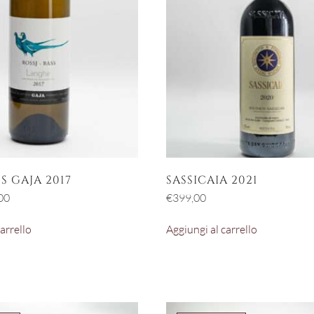
S GAJA 2017
SASSICAIA 2021
Il
00
€
399,00
zo
prezzo
arrello
Aggiungi al carrello
nale
attuale
è:
00.
€89,00.