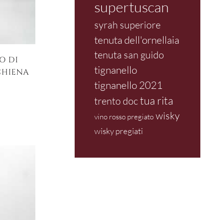
supertuscan
syrah superiore
tenuta dell'ornellaia
tenuta san guido
O DI
tignanello
CHIENA
tignanello 2021
tua rita
trento doc
wisky
vino rosso pregiato
wisky pregiati