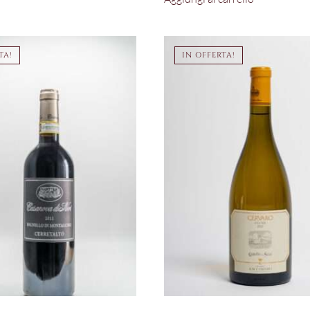
era:
è:
€850,00.
€700,00.
TA!
IN OFFERTA!