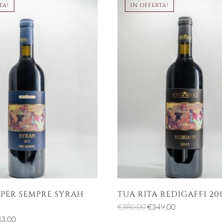
TA!
IN OFFERTA!
 PER SEMPRE SYRAH
TUA RITA REDIGAFFI 20
Il
Il
€
380,00
€
349,00
prezzo
prezzo
Il
3,00