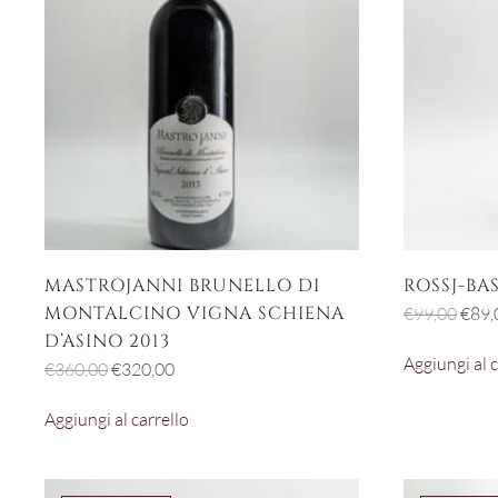
MASTROJANNI BRUNELLO DI
ROSSJ-BAS
MONTALCINO VIGNA SCHIENA
Il
€
99,00
€
89,
prez
D’ASINO 2013
Aggiungi al c
origi
Il
Il
€
360,00
€
320,00
era:
prezzo
prezzo
Aggiungi al carrello
€99,
originale
attuale
era:
è:
€360,00.
€320,00.