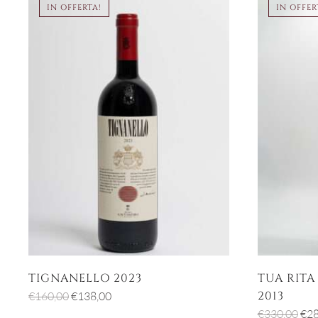
IN OFFERTA!
IN OFFER
TIGNANELLO 2023
TUA RITA
Il
Il
2013
€
160,00
€
138,00
prezzo
prezzo
Il
€
330,00
€
28