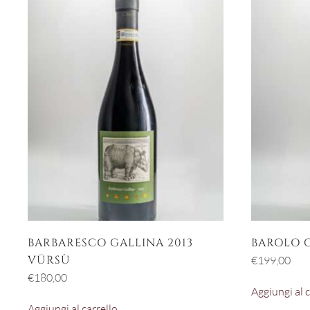
BARBARESCO GALLINA 2013
BAROLO 
VÜRSÙ
€
199,00
€
180,00
Aggiungi al c
Aggiungi al carrello