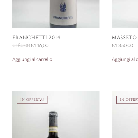
FRANCHETTI 2014
MASSETO 
Il
Il
€
180,00
€
146,00
€
1.350,00
prezzo
prezzo
Aggiungi al carrello
Aggiungi al c
originale
attuale
era:
è:
€180,00.
€146,00.
IN OFFERTA!
IN OFFER