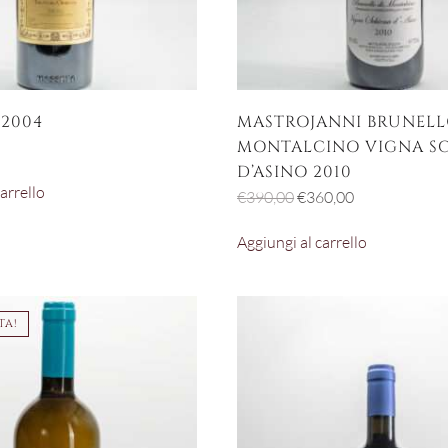
2004
MASTROJANNI BRUNELL
MONTALCINO VIGNA S
D’ASINO 2010
arrello
Il
Il
€
390,00
€
360,00
prezzo
prezzo
Aggiungi al carrello
originale
attuale
era:
è:
€390,00.
€360,00.
TA!