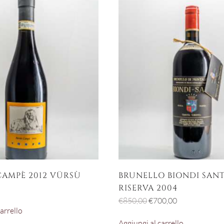
CAMPÈ 2012 VÜRSÙ
BRUNELLO BIONDI SANT
RISERVA 2004
Il
Il
€
850,00
€
700,00
arrello
prezzo
prezzo
Aggiungi al carrello
originale
attuale