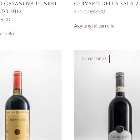
 CASANOVA DI NERI
CERVARO DELLA SALA 2
TO 2012
Il
Il
€
70,00
€
66,00
prezzo
prezzo
Il
9,00
Aggiungi al carrello
originale
attuale
zzo
prezzo
arrello
era:
è:
ginale
attuale
€70,00.
€66,00.
è:
0,00.
€399,00.
IN OFFERTA!