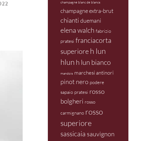
champagne blanc de blancs
022
champagne extra-brut
chianti
duemani
elena walch
fabrizio
franciacorta
pratesi
h lun
superiore
hlun
h lun bianco
marchesi antinori
mandois
pinot nero
podere
rosso
sapaio
pratesi
bolgheri
rosso
rosso
carmignano
superiore
sassicaia
sauvignon