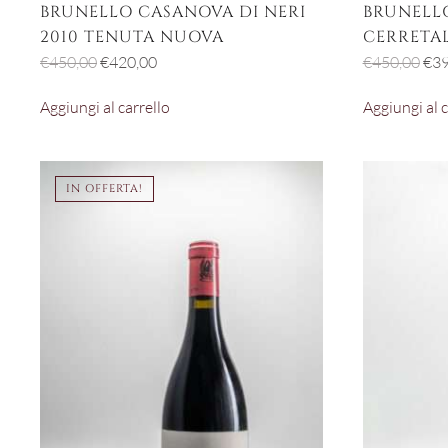
BRUNELLO CASANOVA DI NERI
BRUNELLO
2010 TENUTA NUOVA
CERRETAL
Il
Il
Il
€
450,00
€
420,00
€
450,00
€
39
prezzo
prezzo
pre
Aggiungi al carrello
Aggiungi al c
originale
attuale
ori
era:
è:
era:
€450,00.
€420,00.
€45
IN OFFERTA!